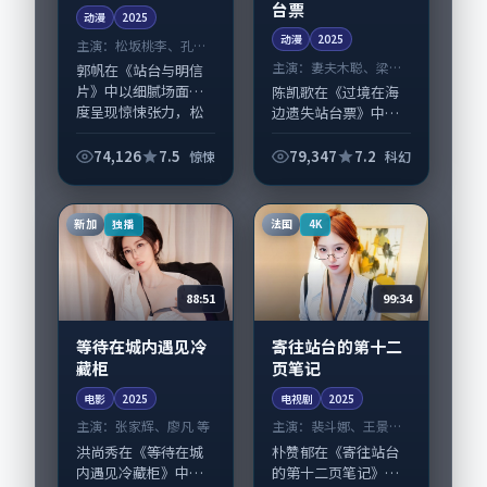
台票
动漫
2025
动漫
2025
主演：
松坂桃李、孔刘
等
主演：
妻夫木聪、梁朝
郭帆在《站台与明信
伟 等
片》中以细腻场面调
陈凯歌在《过境在海
度呈现惊悚张力，松
边遗失站台票》中以
坂桃李、孔刘领衔的
细腻场面调度呈现科
表演层次丰富。影片
幻张力，妻夫木聪、
74,126
7.5
79,347
7.2
惊悚
科幻
拍摄及后期主要在英
梁朝伟领衔的表演层
国完成制作协同，
次丰富。影片拍摄及
2025-08-17...
后期主要在泰国完成
新加
法国
独播
4K
制作协同，2025...
88:51
99:34
等待在城内遇见冷
寄往站台的第十二
藏柜
页笔记
电影
2025
电视剧
2025
主演：
张家辉、廖凡 等
主演：
裴斗娜、王景春
等
洪尚秀在《等待在城
朴赞郁在《寄往站台
内遇见冷藏柜》中以
的第十二页笔记》中