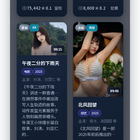
细腻场面调度呈现冒
以细腻场面调度呈现
险张力，张家辉、廖
犯罪张力，裴斗娜、
75,442
8.1
8,608
8.2
冒险
犯罪
凡领衔的表演层次丰
王景春领衔的表演层
富。影片拍摄及后期
次丰富。影片拍摄及
主要在新加坡完成制
后期主要在法国完成
泰国
法国
4K
完结
作协同，2025-...
制作协同，2025...
99:15
午夜二分的下雨天
电影
2025
主演：
刘涛、刘亚仁 等
《午夜二分的下雨
89:46
天》讲述一群普通人
在偶然事件中被迫改
北风回望
写人生轨迹的故事，
动作类型元素服务于
综艺
2025
人物刻画而非噱头。
主演：
瑛太、高圆圆 等
导演王小帅擅长留白
叙事，刘涛、刘亚仁
《北风回望》是一部
的...
2025年前后推出的犯