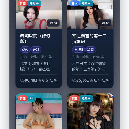
韩国
日本
连载中
连载中
92:08
99:00
黎明以前（修订
寄往橱窗的第十二
版）
页笔记
综艺
2025
电视剧
2023
主演：
舒淇、廖凡 等
主演：
咏梅、孙俪 等
《黎明以前（修订
刁亦男在《寄往橱窗
版）》是一部2025年
的第十二页笔记》中
前后推出的冒险类综
以细腻场面调度呈现
艺，由是枝裕和执
冒险张力，咏梅、孙
90,481
6.6
75,051
6.4
冒险
冒险
导，舒淇、廖凡，赵
俪领衔的表演层次丰
丽颖、黄政民等演员
富。影片拍摄及后期
亦参与重要戏份。故
主要在日本完成制作
韩国
韩国
4K
连载中
事围绕当代都市中的...
协同，2023-0...