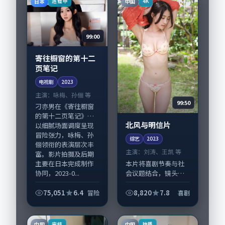
日本
中国
连载中
4K
份。故事围绕当代都...
99:00
寄往橱窗的第十二
页笔记
电视剧
2023
主演：
咏梅、孙俪 等
99:50
刁亦男在《寄往橱窗
的第十二页笔记》中
北风与明信片
以细腻场面调度呈现
冒险张力，咏梅、孙
综艺
2023
俪领衔的表演层次丰
主演：
刘涛、王凯 等
富。影片拍摄及后期
本片将喜剧节奏与社
主要在日本完成制作
会议题结合，镜头语
协同，2023-0...
言克制而有后劲。
《北风与明信片》由
75,051
6.4
8,820
7.8
冒险
喜剧
丹尼·博伊尔掌舵，
刘涛、王凯担纲主
线；取景与声音设计
中国
中国
完结
独播