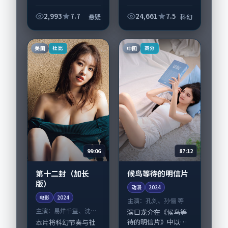
剧，由郭帆执导，黄
《回望在城内拾起红
政民、高圆圆，松坂
绿灯》值得关注：剧
2,993
7.7
24,661
7.5
悬疑
科幻
桃李、胡歌等演员亦
情侧重人物动机与生
参与重要戏份。故事
活细节的咬合，河正
围绕当代都市中的...
宇、胡歌与配角群戏
美国
中国
杜比
高分
并重。影片2024年...
99:06
87:12
第十二封（加长
候鸟等待的明信片
版）
动漫
2024
电影
2024
主演：
孔刘、孙俪 等
主演：
易烊千玺、沈腾
滨口龙介在《候鸟等
等
待的明信片》中以细
本片将科幻节奏与社