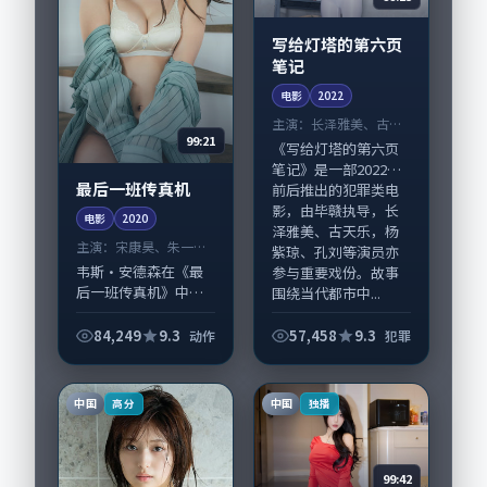
写给灯塔的第六页
笔记
电影
2022
主演：
长泽雅美、古天
99:21
乐 等
《写给灯塔的第六页
笔记》是一部2022年
最后一班传真机
前后推出的犯罪类电
影，由毕赣执导，长
电影
2020
泽雅美、古天乐，杨
主演：
宋康昊、朱一龙
紫琼、孔刘等演员亦
等
韦斯·安德森在《最
参与重要戏份。故事
后一班传真机》中以
围绕当代都市中...
细腻场面调度呈现动
作张力，宋康昊、朱
84,249
9.3
57,458
9.3
动作
犯罪
一龙领衔的表演层次
丰富。影片拍摄及后
期主要在中国台湾完
中国
中国
高分
独播
成制作协同，202...
99:42