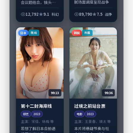
腻场面调度呈现战争
会议题结合，镜头语
张力，孔刘、孙俪领
言克制而有后劲。
衔的表演层次丰富。
《第十二封（加长
12,792
9.1
89,790
7.5
科幻
战争
影片拍摄及后期主要
版）》由王小帅掌
在中国台湾完成制作
舵，易烊千玺、沈腾
协同，2024-0...
担纲主线；取景与声
日本
韩国
院线
热播
音设计凸显美国城市
质感，...
99:13
99:36
第十二封海岸线
过境之前站台票
综艺
2023
电影
2023
主演：
宋佳、咏梅 等
主演：
王景春、瑛太 等
若想了解日本合拍语
本片将悬疑节奏与社