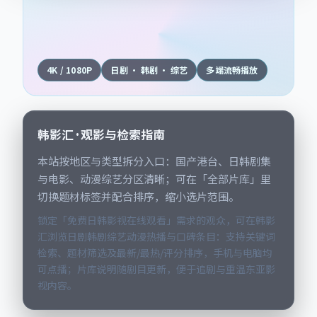
4K / 1080P
日剧 · 韩剧 · 综艺
多端流畅播放
韩影汇 · 观影与检索指南
本站按地区与类型拆分入口：国产港台、日韩剧集
与电影、动漫综艺分区清晰；可在「全部片库」里
切换题材标签并配合排序，缩小选片范围。
锁定「免费日韩影视在线观看」需求的观众，可在韩影
汇浏览日剧韩剧综艺动漫热播与口碑条目：支持关键词
检索、题材筛选及最新/最热/评分排序，手机与电脑均
可点播；片库说明随剧目更新，便于追剧与重温东亚影
视内容。