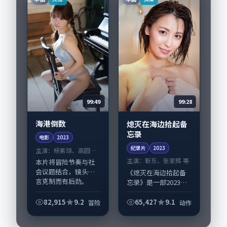
凸显中国香港城市质
感，...
99:49
99:28
海港倒数
熄灭在海边拾起备
忘录
电影
2023
纪录片
2023
主演：
杨紫琼、高圆圆
等
主演：
靳东、张家辉 等
本片将冒险节奏与社
会议题结合，镜头语
《熄灭在海边拾起备
言克制而有后劲。
忘录》是一部2023年
《海港倒数》由刁亦
前后推出的动作类纪
男掌舵，杨紫琼、高
录片，由丹尼·博伊
82,915
9.2
65,427
9.1
冒险
动作
圆圆担纲主线；取景
尔执导，靳东、张家
与声音设计凸显中国
辉，河正宇、梁朝伟