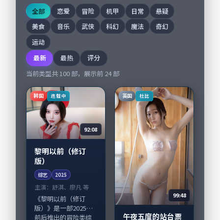
全部
恋爱
冒险
机甲
日常
悬疑
美食
音乐
武侠
科幻
魔法
奇幻
运动
最新
最热
评分
当前类型共
100
部，展示前
24
部
韩国
英国
连载中
杜比
92:08
黎明以前（修订
版）
综艺
2025
主演：
舒淇、廖凡 等
99:48
《黎明以前（修订
版）》是一部2025年
午夜五度的站台票
前后推出的冒险类综