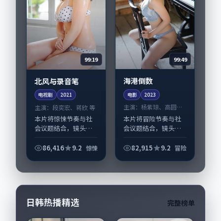
99:49
99:19
海港倒数
北风与录音笔
电影
2023
电视剧
2021
主演：
杨紫琼、高圆圆
主演：
段奕宏、蒋欣 等
等
本片将冒险节奏与社
本片将惊悚节奏与社
会议题结合，镜头语
会议题结合，镜头语
言克制而有后劲。
言克制而有后劲。
《海港倒数》由刁亦
《北风与录音笔》由
86,416
9.2
82,915
9.2
惊悚
冒险
男掌舵，杨紫琼、高
林超贤掌舵，段奕
圆圆担纲主线；取景
宏、蒋欣担纲主线；
与声音设计凸显中国
取景与声音设计凸显
香港城市质感，适合
新加坡城市质感，适
偏...
合偏...
日韩热播精选
完整榜单