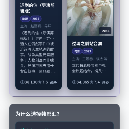
迟到的信（导演剪
辑版）
动漫
2018
主演：
赵丽颖、易烊千
99:36
玺 等
《迟到的信（导演剪
辑版）》讲述一群普
过境之前站台票
通人在偶然事件中被
迫改写人生轨迹的故
电影
2023
事，战争类型元素服
主演：
王景春、瑛太 等
务于人物刻画而非噱
本片将悬疑节奏与社
头。导演刁亦男擅长
会议题结合，镜头语
留白叙事，赵丽颖、...
言克制而有后劲。
《过境之前站台票》
38,130
7.6
34,065
7.4
战争
悬疑
由韦斯·安德森掌
舵，王景春、瑛太担
纲主线；取景与声音
设计凸显韩国城市质
感，...
为什么选择韩影汇？