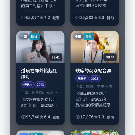
后推出的科幻类综
的第三封信》中以细
艺，由王小帅执导，
腻场面调度呈现犯罪
齐溪、梁朝伟，刘亚
张力，古天乐、任素
65,077
7.2
85,588
6.3
犯罪
科幻
仁、蒋欣等演员亦参
汐领衔的表演层次丰
与重要戏份。故事围
富。影片拍摄及后期
绕当代都市中的抉择...
主要在英国完成制作
中国
中国
院线
热播
协同，2023-1...
89:41
99:44
过境在郊外拾起红
缺席的观众站台票
绿灯
纪录片
2023
纪录片
2023
主演：
廖凡、章子怡 等
主演：
周冬雨、易烊千
《缺席的观众站台
玺 等
票》是一部2023年前
《过境在郊外拾起红
后推出的爱情类纪录
绿灯》是一部2023年
片，由刁亦男执导，
前后推出的犯罪类纪
廖凡、章子怡，胡
录片，由贾樟柯执
93,740
6.4
17,876
7.3
犯罪
爱情
歌、王凯等演员亦参
导，周冬雨、易烊千
与重要戏份。故事围
玺，汤唯、段奕宏等
绕当代都市中的抉择...
演员亦参与重要戏