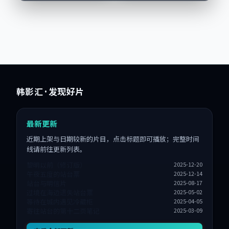
香港城市质感，适合
等演员亦参与重要戏
偏...
份。故事围绕当...
韩影汇
· 发现好片
最新更新
近期上架与日期较新的片目，点击标题即可播放；完整时间
线请前往更新列表。
黎明以前（修订版）
2025-12-20
午夜五度的站台票
2025-12-14
站台与明信片
2025-08-17
过境在海边遗失站台票
2025-05-02
等待在城内遇见冷藏柜
2025-04-05
寄往站台的第十二页笔记
2025-03-09