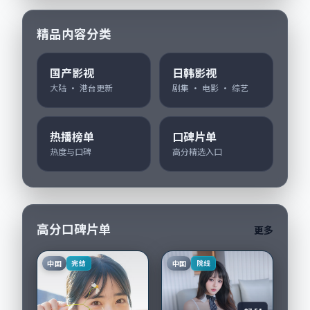
精品内容分类
国产影视
日韩影视
大陆 · 港台更新
剧集 · 电影 · 综艺
热播榜单
口碑片单
热度与口碑
高分精选入口
高分口碑片单
更多
中国
中国
完结
院线