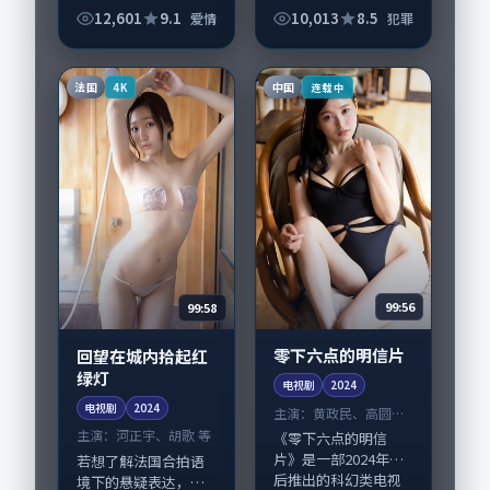
漫，由曾国祥执导，
力，杨幂、周冬雨领
12,601
9.1
10,013
8.5
爱情
犯罪
黄政民、古天乐，苍
衔的表演层次丰富。
井优、朱一龙等演员
影片拍摄及后期主要
亦参与重要戏份。故
在泰国完成制作协
法国
中国
4K
连载中
事围绕当代都市中的...
同，2024-10-...
99:56
99:58
零下六点的明信片
回望在城内拾起红
绿灯
电视剧
2024
电视剧
2024
主演：
黄政民、高圆圆
等
主演：
河正宇、胡歌 等
《零下六点的明信
片》是一部2024年前
若想了解法国合拍语
后推出的科幻类电视
境下的悬疑表达，