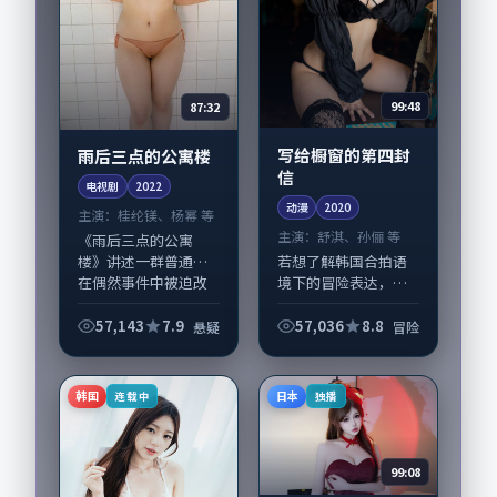
99:48
87:32
写给橱窗的第四封
雨后三点的公寓楼
信
电视剧
2022
动漫
2020
主演：
桂纶镁、杨幂 等
主演：
舒淇、孙俪 等
《雨后三点的公寓
若想了解韩国合拍语
楼》讲述一群普通人
境下的冒险表达，
在偶然事件中被迫改
《写给橱窗的第四封
写人生轨迹的故事，
信》值得关注：剧情
悬疑类型元素服务于
57,143
7.9
57,036
8.8
悬疑
冒险
侧重人物动机与生活
人物刻画而非噱头。
细节的咬合，舒淇、
导演是枝裕和擅长留
孙俪与配角群戏并
白叙事，桂纶镁、杨
韩国
日本
连载中
独播
重。影片2020年面
幂...
世...
99:08