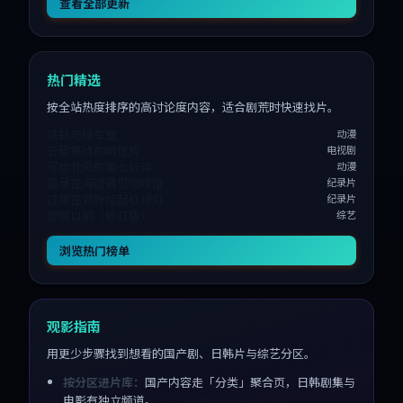
查看全部更新
热门精选
按全站热度排序的高讨论度内容，适合剧荒时快速找片。
铁轨与候车室
动漫
云层等待的明信片
电视剧
写给北风的第七行诗
动漫
追寻在海边遇见咖啡馆
纪录片
过境在郊外拾起红绿灯
纪录片
黎明以前（修订版）
综艺
浏览热门榜单
观影指南
用更少步骤找到想看的国产剧、日韩片与综艺分区。
按分区进片库：
国产内容走「分类」聚合页，日韩剧集与
电影有独立频道。