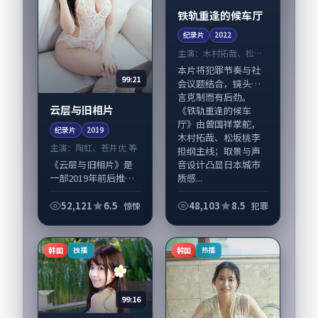
铁轨重逢的候车厅
纪录片
2022
主演：
木村拓哉、松坂
桃李 等
本片将犯罪节奏与社
99:21
会议题结合，镜头语
言克制而有后劲。
云层与旧相片
《铁轨重逢的候车
厅》由曾国祥掌舵，
纪录片
2019
木村拓哉、松坂桃李
主演：
陶虹、苍井优 等
担纲主线；取景与声
音设计凸显日本城市
《云层与旧相片》是
质感...
一部2019年前后推出
的惊悚类纪录片，由
李沧东执导，陶虹、
52,121
6.5
48,103
8.5
惊悚
犯罪
苍井优，长泽雅美、
古天乐等演员亦参与
重要戏份。故事围绕
韩国
韩国
独播
热播
当代都市中的抉...
99:16