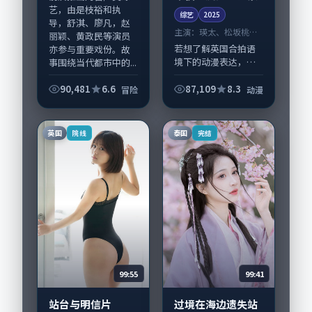
艺，由是枝裕和执
综艺
2025
导，舒淇、廖凡，赵
主演：
瑛太、松坂桃李
丽颖、黄政民等演员
等
若想了解英国合拍语
亦参与重要戏份。故
境下的动漫表达，
事围绕当代都市中的...
《午夜五度的站台
票》值得关注：剧情
90,481
6.6
87,109
8.3
冒险
动漫
侧重人物动机与生活
细节的咬合，瑛太、
松坂桃李与配角群戏
英国
泰国
院线
完结
并重。影片2025年
面...
99:55
99:41
站台与明信片
过境在海边遗失站