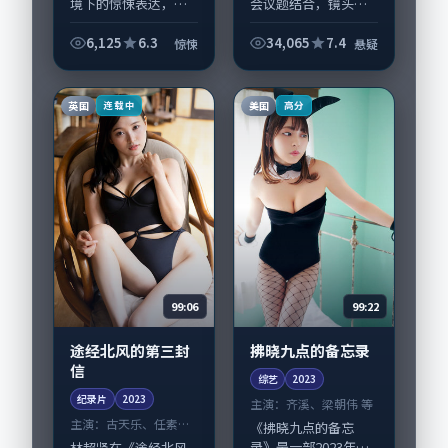
境下的惊悚表达，
会议题结合，镜头语
《第十二封海岸线》
言克制而有后劲。
值得关注：剧情侧重
《过境之前站台票》
6,125
6.3
34,065
7.4
惊悚
悬疑
人物动机与生活细节
由韦斯·安德森掌
的咬合，宋佳、咏梅
舵，王景春、瑛太担
与配角群戏并重。影
纲主线；取景与声音
英国
美国
连载中
高分
片2023年面世后在...
设计凸显韩国城市质
感，...
99:06
99:22
途经北风的第三封
拂晓九点的备忘录
信
综艺
2023
纪录片
2023
主演：
齐溪、梁朝伟 等
主演：
古天乐、任素汐
《拂晓九点的备忘
等
录》是一部2023年前
林超贤在《途经北风