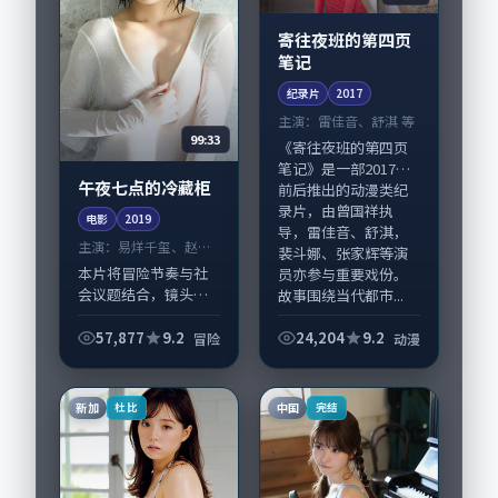
寄往夜班的第四页
笔记
纪录片
2017
主演：
雷佳音、舒淇 等
99:33
《寄往夜班的第四页
笔记》是一部2017年
午夜七点的冷藏柜
前后推出的动漫类纪
录片，由曾国祥执
电影
2019
导，雷佳音、舒淇，
主演：
易烊千玺、赵丽
裴斗娜、张家辉等演
颖 等
本片将冒险节奏与社
员亦参与重要戏份。
会议题结合，镜头语
故事围绕当代都市...
言克制而有后劲。
《午夜七点的冷藏
57,877
9.2
24,204
9.2
冒险
动漫
柜》由奉俊昊掌舵，
易烊千玺、赵丽颖担
纲主线；取景与声音
新加
中国
杜比
完结
设计凸显中国香港城
市质...