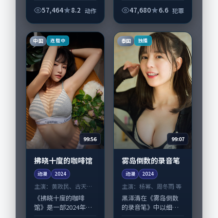
罪类综艺，由刁亦男
执导，瑛太、高圆
57,464
8.2
47,680
6.6
动作
犯罪
圆，黄渤、杨幂等演
员亦参与重要戏份。
故事围绕当代都市中
中国
泰国
连载中
独播
的抉择与救赎展开...
99:56
99:07
拂晓十度的咖啡馆
雾岛倒数的录音笔
动漫
2024
动漫
2024
主演：
黄政民、古天乐
主演：
杨幂、周冬雨 等
等
《拂晓十度的咖啡
黑泽清在《雾岛倒数
馆》是一部2024年前
的录音笔》中以细腻
后推出的爱情类动
场面调度呈现犯罪张