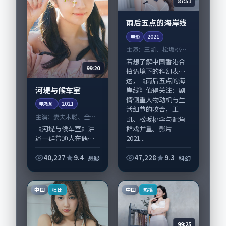
87:51
雨后五点的海岸线
电影
2021
主演：
王凯、松坂桃李
等
若想了解中国香港合
99:20
拍语境下的科幻表
达，《雨后五点的海
河堤与候车室
岸线》值得关注：剧
情侧重人物动机与生
电视剧
2021
活细节的咬合，王
主演：
妻夫木聪、全智
凯、松坂桃李与配角
贤 等
群戏并重。影片
《河堤与候车室》讲
2021...
述一群普通人在偶然
事件中被迫改写人生
轨迹的故事，悬疑类
40,227
9.4
47,228
9.3
悬疑
科幻
型元素服务于人物刻
画而非噱头。导演庵
野秀明擅长留白叙
中国
中国
杜比
热播
事，妻夫木聪、全智
贤...
99:25